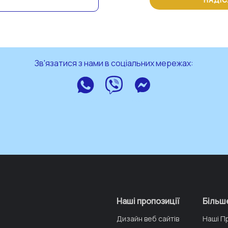
НАДІ
Зв'язатися з нами в соціальних мережах:
WhatsApp
Viber
Messenger
Наші пропозиції
Більш
Дизайн веб сайтів
Наші П