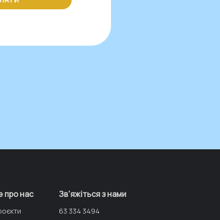
СЛАТИ
е про нас
Зв'яжіться з нами
роєкти
63 334 3494