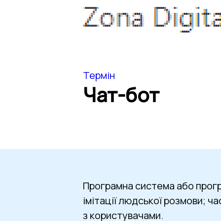
Термін
Чат-бот
Програмна система або прогр
імітації людської розмови; ч
з користувачами.