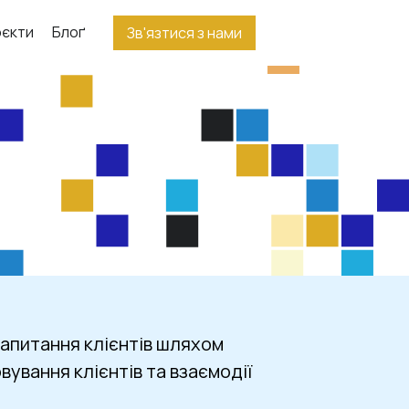
єкти
Блоґ
Зв'язтися з нами
апитання клієнтів шляхом 
ування клієнтів та взаємодії 